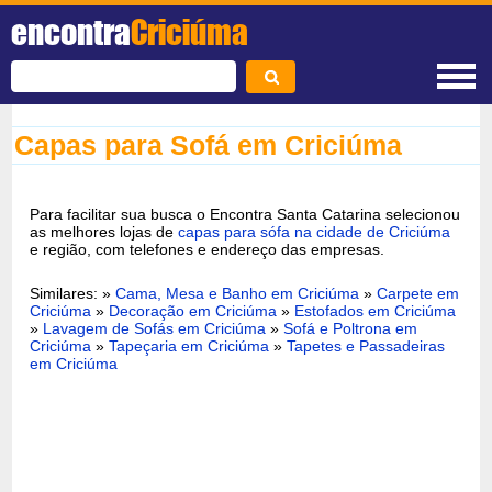
encontra
Criciúma
Capas para Sofá em Criciúma
Para facilitar sua busca o Encontra Santa Catarina selecionou
as melhores lojas de
capas para sófa na cidade de Criciúma
e região, com telefones e endereço das empresas.
Similares: »
Cama, Mesa e Banho em Criciúma
»
Carpete em
Criciúma
»
Decoração em Criciúma
»
Estofados em Criciúma
»
Lavagem de Sofás em Criciúma
»
Sofá e Poltrona em
Criciúma
»
Tapeçaria em Criciúma
»
Tapetes e Passadeiras
em Criciúma