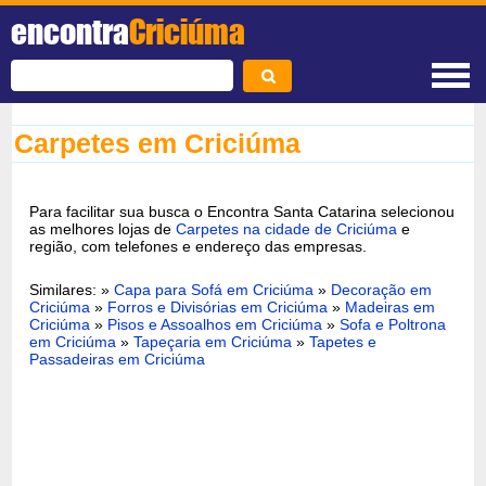
encontra
Criciúma
Carpetes em Criciúma
Para facilitar sua busca o Encontra Santa Catarina selecionou
as melhores lojas de
Carpetes na cidade de Criciúma
e
região, com telefones e endereço das empresas.
Similares: »
Capa para Sofá em Criciúma
»
Decoração em
Criciúma
»
Forros e Divisórias em Criciúma
»
Madeiras em
Criciúma
»
Pisos e Assoalhos em Criciúma
»
Sofa e Poltrona
em Criciúma
»
Tapeçaria em Criciúma
»
Tapetes e
Passadeiras em Criciúma