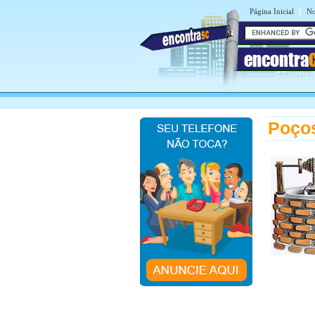
|
Página Inicial
No
encontra
Poços