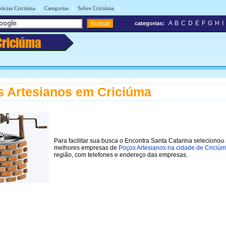
|
|
|
tícias Criciúma
Categorias
Sobre Criciúma
A
B
C
D
E
F
G
H
I
categorias:
Criciúma
 Artesianos em Criciúma
Para facilitar sua busca o Encontra Santa Catarina selecionou
melhores empresas de
Poços Artesianos na cidade de Criciú
região, com telefones e endereço das empresas.