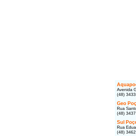
Aquapoç
Avenida G
(48) 343
Geo Poç
Rua Santo
(48) 343
Sul Poç
Rua Eduar
(48) 346