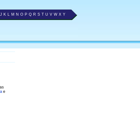
J
K
L
M
N
O
P
Q
R
S
T
U
V
W
X
Y
 as
ma
e