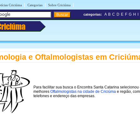
|
|
|
tícias Criciúma
Categorias
Sobre Criciúma
A
B
C
D
E
F
G
H
I
categorias:
Criciúma
mologia e Oftalmologistas em Criciúm
Para facilitar sua busca o Encontra Santa Catarina selecionou
melhores
Oftalmologistas na cidade de Criciúma
e região, com
telefones e endereço das empresas.