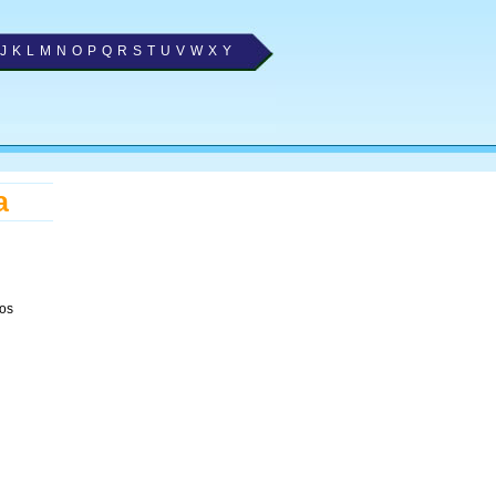
J
K
L
M
N
O
P
Q
R
S
T
U
V
W
X
Y
a
 os