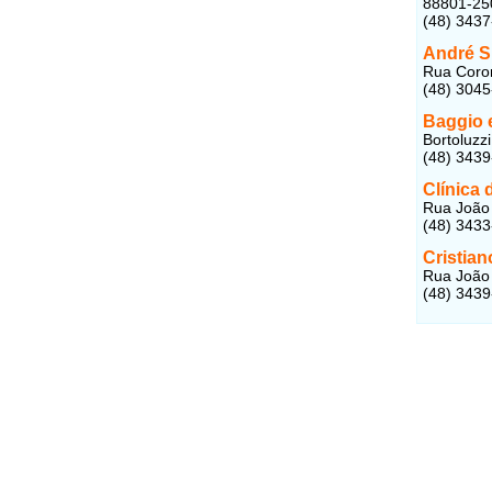
88801-25
(48) 343
André Si
Rua Coron
(48) 304
Baggio e
Bortoluzzi
(48) 343
Clínica 
Rua João 
(48) 343
Cristia
Rua João 
(48) 343