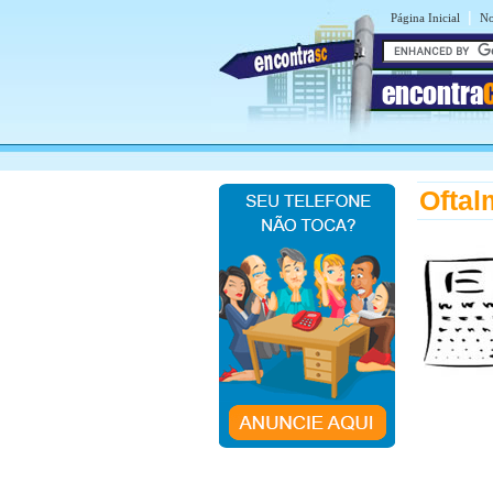
|
Página Inicial
No
encontra
Oftal