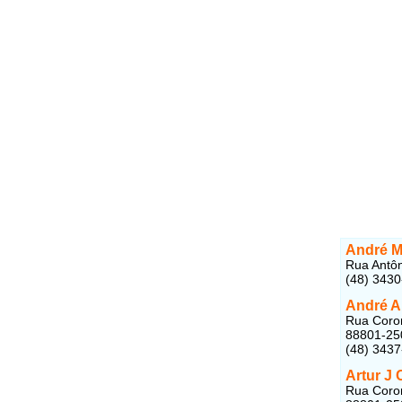
André M.
Rua Antôn
(48) 343
André A
Rua Coron
88801-25
(48) 343
Artur J 
Rua Coron