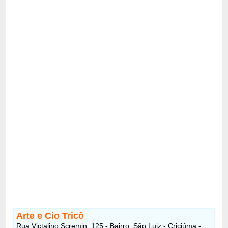
Arte e Cio Tricô
Rua Victalino Scremin, 125 - Bairro: São Luiz - Criciúma -