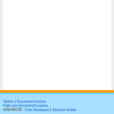
Sobre o EncontraCriciúma
Fale com EncontraCriciúma
ANUNCIE:
|
Com Destaque
Anuncie Grátis