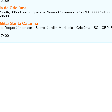
3-2189
ia de Criciúma
Scotti, 305 - Bairro: Operária Nova - Criciúma - SC - CEP: 88809-100
1-8600
Militar Santa Catarina
io Roque Júnior, s/n - Bairro: Jardim Maristela - Criciúma - SC - CEP:
1-7400