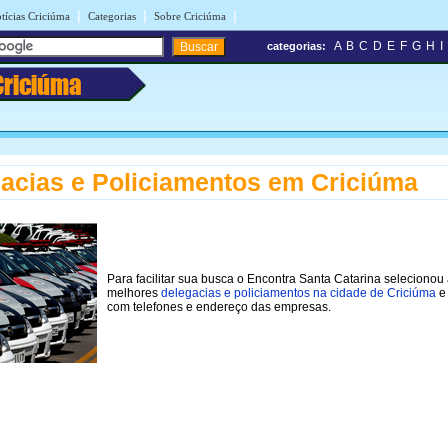
|
|
|
tícias Criciúma
Categorias
Sobre Criciúma
A
B
C
D
E
F
G
H
I
categorias:
Criciúma
acias e Policiamentos em Criciúma
Para facilitar sua busca o Encontra Santa Catarina selecionou
melhores
delegacias e policiamentos na cidade de Criciúma
e 
com telefones e endereço das empresas.