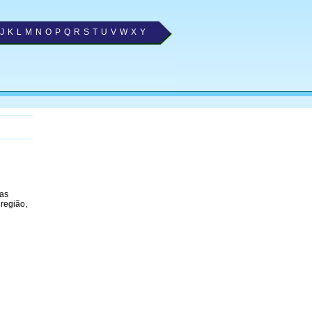
J
K
L
M
N
O
P
Q
R
S
T
U
V
W
X
Y
 as
região,