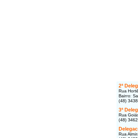
2ª Dele
Rua Hortê
Bairro: S
(48) 343
3ª Deleg
Rua Goiás
(48) 346
Delegaci
Rua Almir