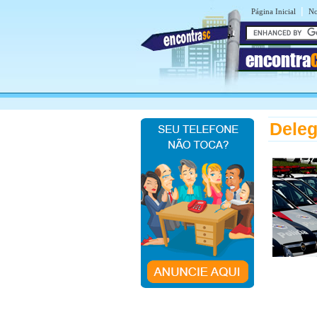
|
Página Inicial
No
encontra
Deleg