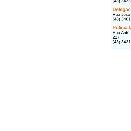
(48) 343
Delegac
Rua José 
(48) 346
Polícia 
Rua Antôn
227
(48) 343