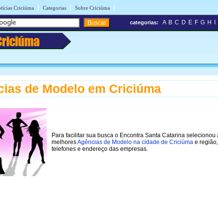
|
|
|
tícias Criciúma
Categorias
Sobre Criciúma
A
B
C
D
E
F
G
H
I
categorias:
Criciúma
ias de Modelo em Criciúma
Para facilitar sua busca o Encontra Santa Catarina selecionou 
melhores
Agências de Modelo na cidade de Criciúma
e região
telefones e endereço das empresas.