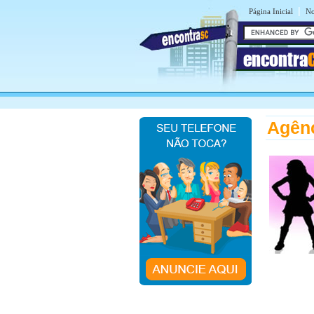
|
Página Inicial
No
encontra
Agênc