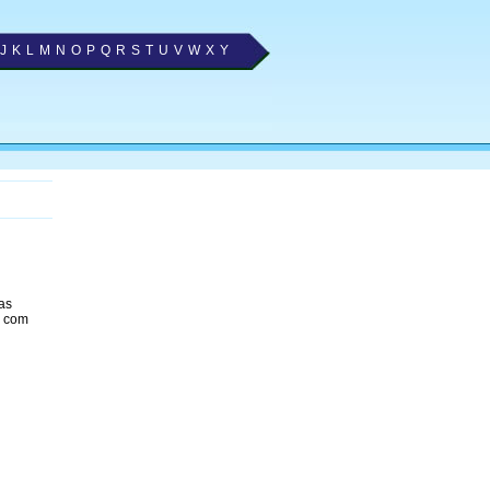
J
K
L
M
N
O
P
Q
R
S
T
U
V
W
X
Y
as
, com