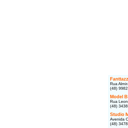
Fanttazz
Rua Almir
(48) 998
Model Br
Rua Leone
(48) 343
Studio 
Avenida C
(48) 347