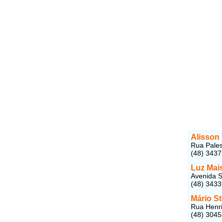
Alisson
Rua Pales
(48) 343
Luz Mai
Avenida S
(48) 343
Mário S
Rua Henri
(48) 304