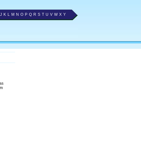
J
K
L
M
N
O
P
Q
R
S
T
U
V
W
X
Y
as
om