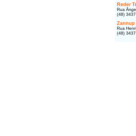
Reder Tr
Rua Ângel
(48) 343
Zannup
Rua Henri
(48) 343