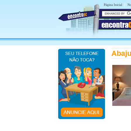
|
Página Inicial
No
encontra
Abaju