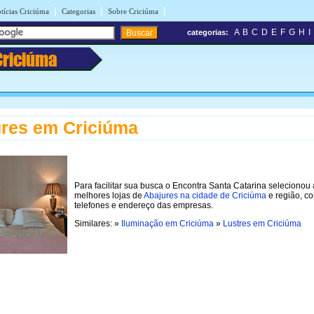
|
|
|
tícias Criciúma
Categorias
Sobre Criciúma
A
B
C
D
E
F
G
H
I
categorias:
Criciúma
res em Criciúma
Para facilitar sua busca o Encontra Santa Catarina selecionou 
melhores lojas de
Abajures na cidade de Criciúma
e região, c
telefones e endereço das empresas.
Similares: »
Iluminação em Criciúma
»
Lustres em Criciúma